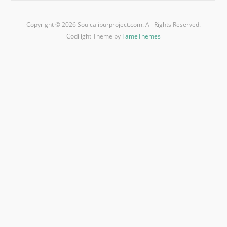
Copyright © 2026 Soulcaliburproject.com. All Rights Reserved.
Codilight Theme by
FameThemes