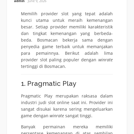
admin
June 9, 2026
Memilih provider slot yang tepat adalah
kunci utama untuk meraih kemenangan
besar. Setiap provider memiliki karakteristik
dan tingkat kemenangan yang berbeda-
beda. Bosmacan bekerja sama dengan
penyedia game terbaik untuk memanjakan
para pemainnya. Berikut adalah lima
provider slot paling populer dengan
winrate
tertinggi di Bosmacan.
1. Pragmatic Play
Pragmatic Play merupakan raksasa dalam
industri judi slot online saat ini. Provider ini
sangat disukai karena sering mengeluarkan
game dengan
winrate
sangat tinggi.
Banyak permainan mereka memiliki
persentase kemenangan di atas sembilan