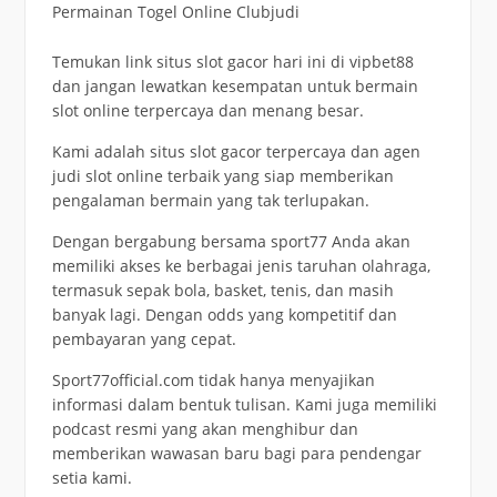
Permainan Togel Online Clubjudi
Temukan link situs
slot gacor hari ini
di vipbet88
dan jangan lewatkan kesempatan untuk bermain
slot online terpercaya dan menang besar.
Kami adalah situs slot gacor terpercaya dan agen
judi
slot online terbaik
yang siap memberikan
pengalaman bermain yang tak terlupakan.
Dengan bergabung bersama
sport77
Anda akan
memiliki akses ke berbagai jenis taruhan olahraga,
termasuk sepak bola, basket, tenis, dan masih
banyak lagi. Dengan odds yang kompetitif dan
pembayaran yang cepat.
Sport77official.com
tidak hanya menyajikan
informasi dalam bentuk tulisan. Kami juga memiliki
podcast resmi yang akan menghibur dan
memberikan wawasan baru bagi para pendengar
setia kami.