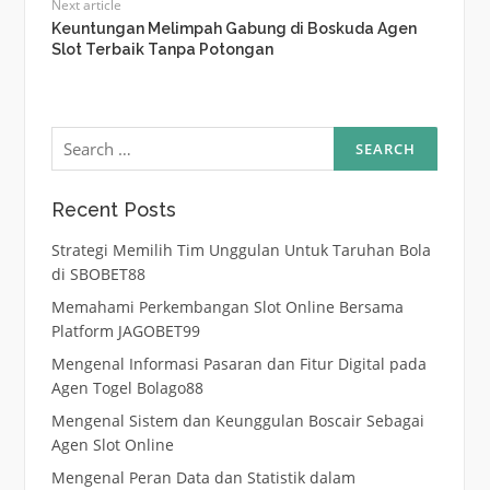
Next article
Keuntungan Melimpah Gabung di Boskuda Agen
Slot Terbaik Tanpa Potongan
Search
for:
Recent Posts
Strategi Memilih Tim Unggulan Untuk Taruhan Bola
di SBOBET88
Memahami Perkembangan Slot Online Bersama
Platform JAGOBET99
Mengenal Informasi Pasaran dan Fitur Digital pada
Agen Togel Bolago88
Mengenal Sistem dan Keunggulan Boscair Sebagai
Agen Slot Online
Mengenal Peran Data dan Statistik dalam