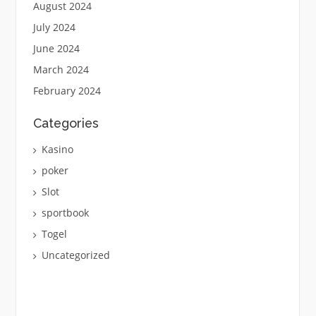
August 2024
July 2024
June 2024
March 2024
February 2024
Categories
Kasino
poker
Slot
sportbook
Togel
Uncategorized