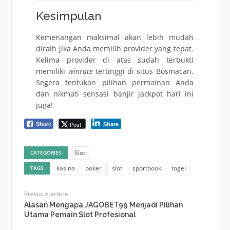
Kesimpulan
Kemenangan maksimal akan lebih mudah
diraih jika Anda memilih provider yang tepat.
Kelima provider di atas sudah terbukti
memiliki
winrate
tertinggi di situs Bosmacan.
Segera tentukan pilihan permainan Anda
dan nikmati sensasi banjir jackpot hari ini
juga!
Post
Share
Share
Slot
CATEGORIES
kasino
poker
slot
sportbook
togel
TAGS
Previous article
Alasan Mengapa JAGOBET99 Menjadi Pilihan
Utama Pemain Slot Profesional