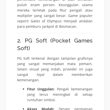
puluh enam persen. Keunggulan utama
mereka terletak pada fitur pengali atau
multiplier
yang sangat besar. Game populer
seperti Gates of Olympus menjadi andalan
para pemburu jackpot di Bosmacan.
2. PG Soft (Pocket Games
Soft)
PG Soft terkenal dengan tampilan grafisnya
yang sangat memanjakan mata pemain.
Selain visual yang indah, provider ini juga
sangat loyal dalam memberikan
kemenangan.
Fitur Unggulan:
Pengali kemenangan
yang terus meningkat di setiap
runtuhan simbol.
Akses Mudah:
Desain permainan