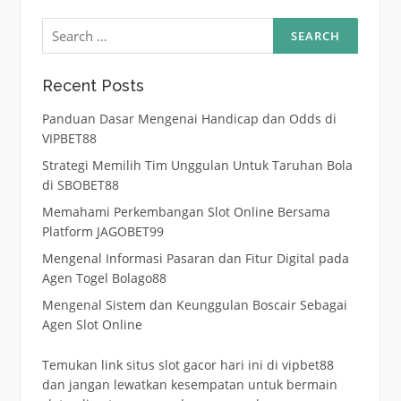
Search
for:
Recent Posts
Panduan Dasar Mengenai Handicap dan Odds di
VIPBET88
Strategi Memilih Tim Unggulan Untuk Taruhan Bola
di SBOBET88
Memahami Perkembangan Slot Online Bersama
Platform JAGOBET99
Mengenal Informasi Pasaran dan Fitur Digital pada
Agen Togel Bolago88
Mengenal Sistem dan Keunggulan Boscair Sebagai
Agen Slot Online
Temukan link situs
slot gacor hari ini
di vipbet88
dan jangan lewatkan kesempatan untuk bermain