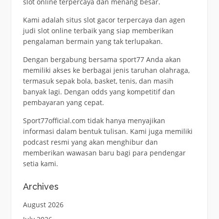
slot online terpercaya dan menang besar.
Kami adalah situs slot gacor terpercaya dan agen
judi
slot online terbaik
yang siap memberikan
pengalaman bermain yang tak terlupakan.
Dengan bergabung bersama
sport77
Anda akan
memiliki akses ke berbagai jenis taruhan olahraga,
termasuk sepak bola, basket, tenis, dan masih
banyak lagi. Dengan odds yang kompetitif dan
pembayaran yang cepat.
Sport77official.com
tidak hanya menyajikan
informasi dalam bentuk tulisan. Kami juga memiliki
podcast resmi yang akan menghibur dan
memberikan wawasan baru bagi para pendengar
setia kami.
Archives
August 2026