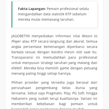
Fakta Lapangan:
Pemain profesional selalu
mengandalkan data statistik RTP sebelum
mereka mulai memasang taruhan.
JAGOBET99 menyediakan informasi nilai
Return to
Player
atau RTP secara langsung dan akurat. Semua
angka persentase kemenangan diperbarui secara
berkala sesuai dengan kondisi mesin slot saat itu.
Transparansi ini memudahkan para profesional
untuk menyusun strategi taruhan yang matang dan
efektif. Mereka bisa memilih game dengan peluang
menang paling tinggi setiap harinya.
Pilihan provider yang tersedia juga berasal dari
perusahaan pengembang kelas dunia yang
ternama. Sebut saja Pragmatic Play, PG Soft, hingga
Habanero yang sudah teruji kualitasnya. Variasi ini
memberikan kebebasan bagi pemain untuk