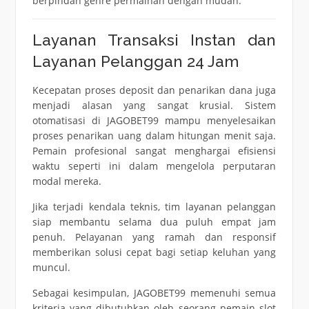
berpindah genre permainan dengan mudah.
Layanan Transaksi Instan dan
Layanan Pelanggan 24 Jam
Kecepatan proses deposit dan penarikan dana juga
menjadi alasan yang sangat krusial. Sistem
otomatisasi di JAGOBET99 mampu menyelesaikan
proses penarikan uang dalam hitungan menit saja.
Pemain profesional sangat menghargai efisiensi
waktu seperti ini dalam mengelola perputaran
modal mereka.
Jika terjadi kendala teknis, tim layanan pelanggan
siap membantu selama dua puluh empat jam
penuh. Pelayanan yang ramah dan responsif
memberikan solusi cepat bagi setiap keluhan yang
muncul.
Sebagai kesimpulan, JAGOBET99 memenuhi semua
kriteria yang dibutuhkan oleh seorang pemain slot