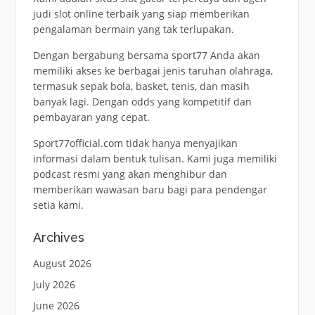
judi
slot online terbaik
yang siap memberikan
pengalaman bermain yang tak terlupakan.
Dengan bergabung bersama
sport77
Anda akan
memiliki akses ke berbagai jenis taruhan olahraga,
termasuk sepak bola, basket, tenis, dan masih
banyak lagi. Dengan odds yang kompetitif dan
pembayaran yang cepat.
Sport77official.com
tidak hanya menyajikan
informasi dalam bentuk tulisan. Kami juga memiliki
podcast resmi yang akan menghibur dan
memberikan wawasan baru bagi para pendengar
setia kami.
Archives
August 2026
July 2026
June 2026