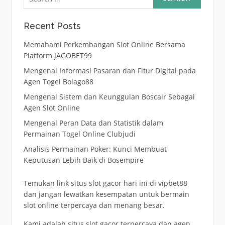
Recent Posts
Memahami Perkembangan Slot Online Bersama
Platform JAGOBET99
Mengenal Informasi Pasaran dan Fitur Digital pada
Agen Togel Bolago88
Mengenal Sistem dan Keunggulan Boscair Sebagai
Agen Slot Online
Mengenal Peran Data dan Statistik dalam
Permainan Togel Online Clubjudi
Analisis Permainan Poker: Kunci Membuat
Keputusan Lebih Baik di Bosempire
Temukan link situs
slot gacor hari ini
di vipbet88
dan jangan lewatkan kesempatan untuk bermain
slot online terpercaya dan menang besar.
Kami adalah situs slot gacor terpercaya dan agen