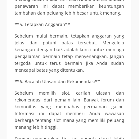
penawaran ini dapat memberikan keuntungan
tambahan dan peluang lebih besar untuk menang.
**5. Tetapkan Anggaran**
Sebelum mulai bermain, tetapkan anggaran yang
jelas dan patuhi batas tersebut. Mengelola
keuangan dengan baik adalah kunci untuk menjaga
pengalaman bermain tetap menyenangkan. Jangan
tergoda untuk terus bermain jika Anda sudah
mencapai batas yang ditentukan.
**6. Bacalah Ulasan dan Rekomendasi**
Sebelum memilih slot, carilah ulasan dan
rekomendasi dari pemain lain. Banyak forum dan
komunitas yang membahas permainan gacor.
Informasi ini dapat memberi Anda wawasan
berharga tentang slot mana yang memiliki peluang
menang lebih tinggi.
Dengan menerapkan tips ini, pemula dapat lebih