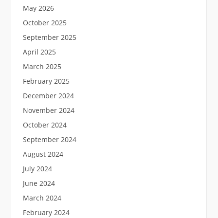
May 2026
October 2025
September 2025
April 2025
March 2025
February 2025
December 2024
November 2024
October 2024
September 2024
August 2024
July 2024
June 2024
March 2024
February 2024