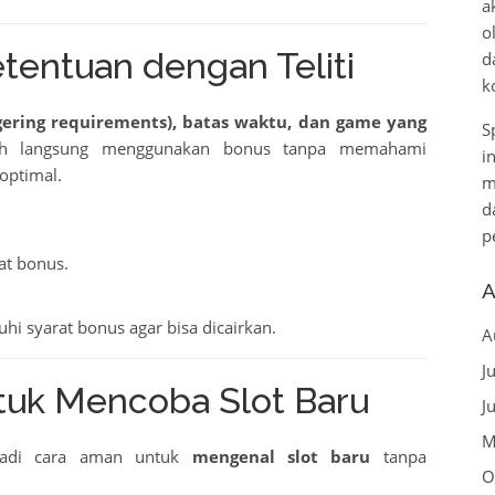
a
o
etentuan dengan Teliti
d
k
gering requirements), batas waktu, dan game yang
S
ah langsung menggunakan bonus tanpa memahami
i
optimal.
m
d
p
at bonus.
A
 syarat bonus agar bisa dicairkan.
A
J
tuk Mencoba Slot Baru
J
M
jadi cara aman untuk
mengenal slot baru
tanpa
O