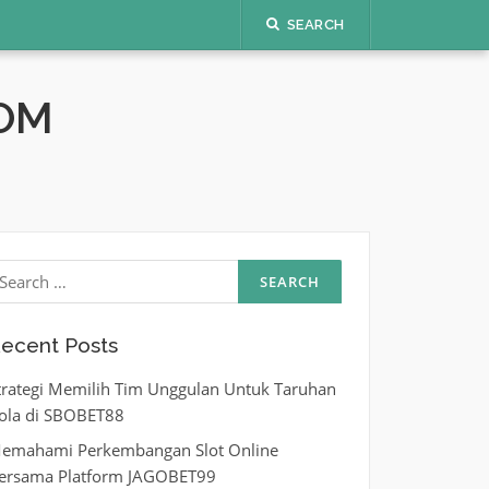
SEARCH
OM
earch
r:
ecent Posts
trategi Memilih Tim Unggulan Untuk Taruhan
ola di SBOBET88
emahami Perkembangan Slot Online
ersama Platform JAGOBET99