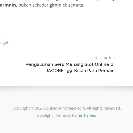
ermain
, bukan sekadar gimmick semata.
togel
Next article
Pengalaman Seru Menang Slot Online di
JAGOBET99: Kisah Para Pemain
Copyright © 2026 Soulcaliburproject.com. All Rights Reserved.
Codilight Theme by
FameThemes