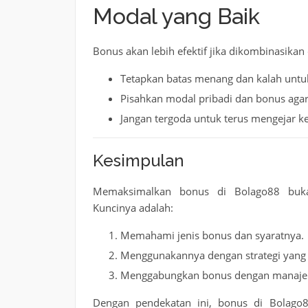
Modal yang Baik
Bonus akan lebih efektif jika dikombinasika
Tetapkan batas menang dan kalah untuk
Pisahkan modal pribadi dan bonus agar
Jangan tergoda untuk terus mengejar k
Kesimpulan
Memaksimalkan bonus di Bolago88 buka
Kuncinya adalah:
Memahami jenis bonus dan syaratnya.
Menggunakannya dengan strategi yang 
Menggabungkan bonus dengan manajem
Dengan pendekatan ini, bonus di Bolago