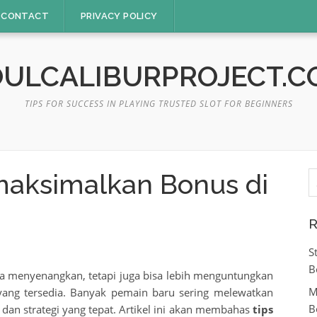
CONTACT
PRIVACY POLICY
OULCALIBURPROJECT.C
TIPS FOR SUCCESS IN PLAYING TRUSTED SLOT FOR BEGINNERS
S
maksimalkan Bonus di
fo
R
S
B
a menyenangkan, tetapi juga bisa lebih menguntungkan
M
ang tersedia. Banyak pemain baru sering melewatkan
B
an strategi yang tepat. Artikel ini akan membahas
tips