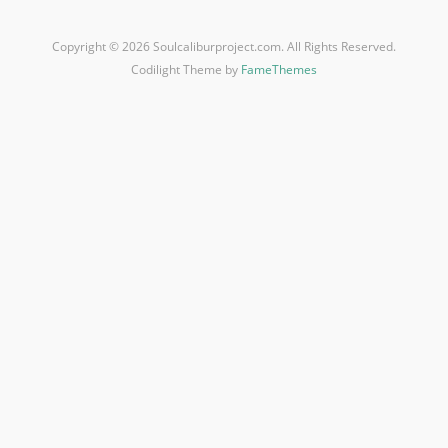
Copyright © 2026 Soulcaliburproject.com. All Rights Reserved.
Codilight Theme by
FameThemes