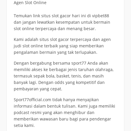
Agen Slot Online
Temukan link situs
slot gacor hari ini
di vipbet88
dan jangan lewatkan kesempatan untuk bermain
slot online terpercaya dan menang besar.
Kami adalah situs slot gacor terpercaya dan agen
judi
slot online terbaik
yang siap memberikan
pengalaman bermain yang tak terlupakan.
Dengan bergabung bersama
sport77
Anda akan
memiliki akses ke berbagai jenis taruhan olahraga,
termasuk sepak bola, basket, tenis, dan masih
banyak lagi. Dengan odds yang kompetitif dan
pembayaran yang cepat.
Sport77official.com
tidak hanya menyajikan
informasi dalam bentuk tulisan. Kami juga memiliki
podcast resmi yang akan menghibur dan
memberikan wawasan baru bagi para pendengar
setia kami.