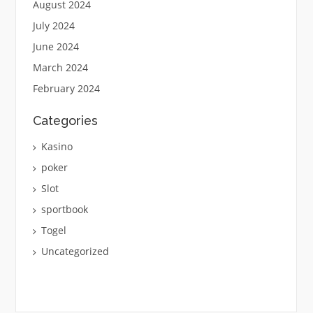
August 2024
July 2024
June 2024
March 2024
February 2024
Categories
Kasino
poker
Slot
sportbook
Togel
Uncategorized