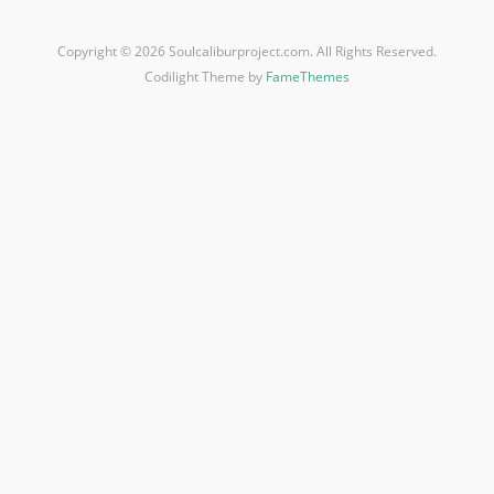
Copyright © 2026 Soulcaliburproject.com. All Rights Reserved.
Codilight Theme by
FameThemes