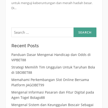
untuk menguji keberuntungan dan meraih hadiah besar.
Di...
Search
for:
Recent Posts
Panduan Dasar Mengenai Handicap dan Odds di
VIPBET88
Strategi Memilih Tim Unggulan Untuk Taruhan Bola
di SBOBET88
Memahami Perkembangan Slot Online Bersama
Platform JAGOBET99
Mengenal Informasi Pasaran dan Fitur Digital pada
Agen Togel Bolago88
Mengenal Sistem dan Keunggulan Boscair Sebagai