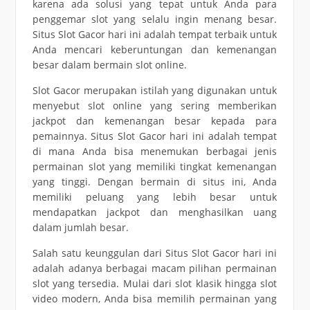
karena ada solusi yang tepat untuk Anda para
penggemar slot yang selalu ingin menang besar.
Situs Slot Gacor hari ini adalah tempat terbaik untuk
Anda mencari keberuntungan dan kemenangan
besar dalam bermain slot online.
Slot Gacor merupakan istilah yang digunakan untuk
menyebut slot online yang sering memberikan
jackpot dan kemenangan besar kepada para
pemainnya. Situs Slot Gacor hari ini adalah tempat
di mana Anda bisa menemukan berbagai jenis
permainan slot yang memiliki tingkat kemenangan
yang tinggi. Dengan bermain di situs ini, Anda
memiliki peluang yang lebih besar untuk
mendapatkan jackpot dan menghasilkan uang
dalam jumlah besar.
Salah satu keunggulan dari Situs Slot Gacor hari ini
adalah adanya berbagai macam pilihan permainan
slot yang tersedia. Mulai dari slot klasik hingga slot
video modern, Anda bisa memilih permainan yang