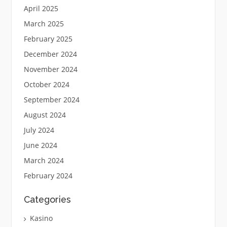
April 2025
March 2025
February 2025
December 2024
November 2024
October 2024
September 2024
August 2024
July 2024
June 2024
March 2024
February 2024
Categories
Kasino