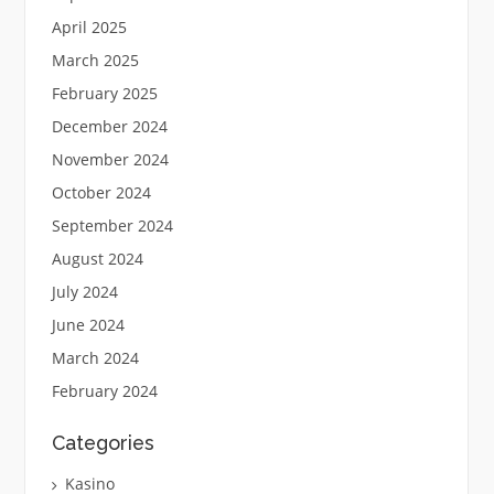
April 2025
March 2025
February 2025
December 2024
November 2024
October 2024
September 2024
August 2024
July 2024
June 2024
March 2024
February 2024
Categories
Kasino