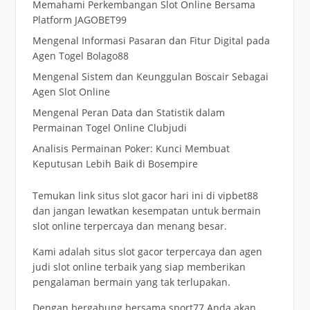
Memahami Perkembangan Slot Online Bersama
Platform JAGOBET99
Mengenal Informasi Pasaran dan Fitur Digital pada
Agen Togel Bolago88
Mengenal Sistem dan Keunggulan Boscair Sebagai
Agen Slot Online
Mengenal Peran Data dan Statistik dalam
Permainan Togel Online Clubjudi
Analisis Permainan Poker: Kunci Membuat
Keputusan Lebih Baik di Bosempire
Temukan link situs
slot gacor hari ini
di vipbet88
dan jangan lewatkan kesempatan untuk bermain
slot online terpercaya dan menang besar.
Kami adalah situs slot gacor terpercaya dan agen
judi
slot online terbaik
yang siap memberikan
pengalaman bermain yang tak terlupakan.
Dengan bergabung bersama
sport77
Anda akan