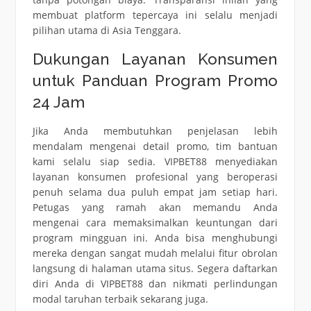
membuat platform tepercaya ini selalu menjadi
pilihan utama di Asia Tenggara.
Dukungan Layanan Konsumen
untuk Panduan Program Promo
24 Jam
Jika Anda membutuhkan penjelasan lebih
mendalam mengenai detail promo, tim bantuan
kami selalu siap sedia. VIPBET88 menyediakan
layanan konsumen profesional yang beroperasi
penuh selama dua puluh empat jam setiap hari.
Petugas yang ramah akan memandu Anda
mengenai cara memaksimalkan keuntungan dari
program mingguan ini. Anda bisa menghubungi
mereka dengan sangat mudah melalui fitur obrolan
langsung di halaman utama situs. Segera daftarkan
diri Anda di VIPBET88 dan nikmati perlindungan
modal taruhan terbaik sekarang juga.