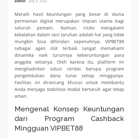
admin
July 8, 2026
Meraih hasil keuntungan yang besar di dunia
permainan digital merupakan impian utama bagi
seluruh pemain. Namun, risiko mengalami
kekalahan dalam sesi taruhan adalah hal yang tidak
mungkin bisa dihindari sepenuhnya. VIPBET88
sebagai agen slot terbaik sangat memahami
dinamika naik turunnya keberuntungan para
anggota setianya. Oleh karena itu, platform ini
menghadirkan solusi cerdas berupa program
pengembalian dana tunai setiap minggunya.
Fasilitas ini dirancang khusus untuk membantu
Anda menjaga stabilitas modal bertaruh agar tetap
aman.
Mengenal Konsep Keuntungan
dari Program Cashback
Mingguan VIPBET88