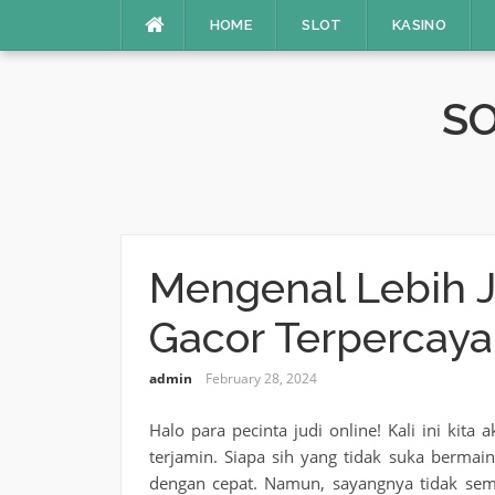
Skip
HOME
SLOT
KASINO
to
content
S
Mengenal Lebih J
Gacor Terpercaya
admin
February 28, 2024
Halo para pecinta judi online! Kali ini kit
terjamin. Siapa sih yang tidak suka bermain
dengan cepat. Namun, sayangnya tidak semu