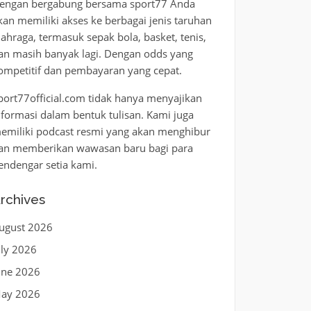
engan bergabung bersama
sport77
Anda
kan memiliki akses ke berbagai jenis taruhan
lahraga, termasuk sepak bola, basket, tenis,
an masih banyak lagi. Dengan odds yang
ompetitif dan pembayaran yang cepat.
port77official.com
tidak hanya menyajikan
nformasi dalam bentuk tulisan. Kami juga
emiliki podcast resmi yang akan menghibur
an memberikan wawasan baru bagi para
endengar setia kami.
rchives
ugust 2026
uly 2026
une 2026
ay 2026