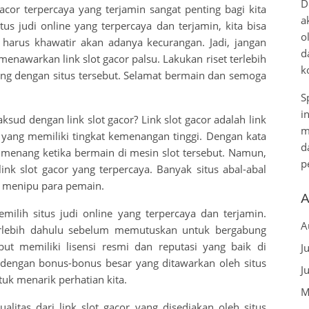
D
gacor terpercaya yang terjamin sangat penting bagi kita
a
us judi online yang terpercaya dan terjamin, kita bisa
o
arus khawatir akan adanya kecurangan. Jadi, jangan
d
menawarkan link slot gacor palsu. Lakukan riset terlebih
k
g dengan situs tersebut. Selamat bermain dan semoga
S
i
sud dengan link slot gacor? Link slot gacor adalah link
m
 yang memiliki tingkat kemenangan tinggi. Dengan kata
d
uk menang ketika bermain di mesin slot tersebut. Namun,
p
ink slot gacor yang terpercaya. Banyak situs abal-abal
k menipu para pemain.
A
milih situs judi online yang terpercaya dan terjamin.
A
erlebih dahulu sebelum memutuskan untuk bergabung
ebut memiliki lisensi resmi dan reputasi yang baik di
J
r dengan bonus-bonus besar yang ditawarkan oleh situs
J
ntuk menarik perhatian kita.
M
ualitas dari link slot gacor yang disediakan oleh situs