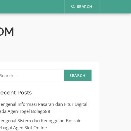
SEARCH
OM
earch
r:
ecent Posts
engenal Informasi Pasaran dan Fitur Digital
ada Agen Togel Bolago88
engenal Sistem dan Keunggulan Boscair
ebagai Agen Slot Online