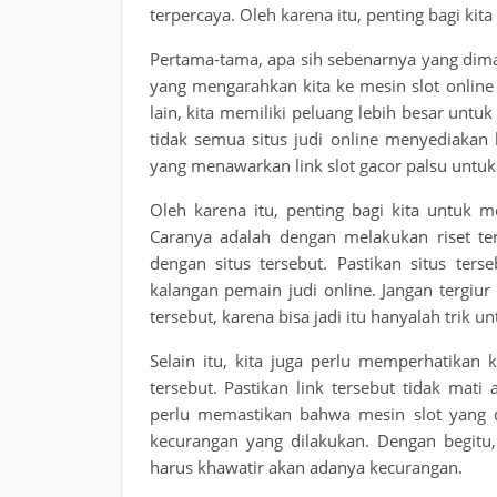
terpercaya. Oleh karena itu, penting bagi kita
Pertama-tama, apa sih sebenarnya yang dimak
yang mengarahkan kita ke mesin slot online
lain, kita memiliki peluang lebih besar unt
tidak semua situs judi online menyediakan l
yang menawarkan link slot gacor palsu untu
Oleh karena itu, penting bagi kita untuk me
Caranya adalah dengan melakukan riset t
dengan situs tersebut. Pastikan situs ters
kalangan pemain judi online. Jangan tergiu
tersebut, karena bisa jadi itu hanyalah trik u
Selain itu, kita juga perlu memperhatikan k
tersebut. Pastikan link tersebut tidak mati
perlu memastikan bahwa mesin slot yang di
kecurangan yang dilakukan. Dengan begitu
harus khawatir akan adanya kecurangan.