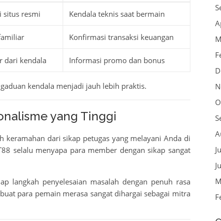
S
 situs resmi
Kendala teknis saat bermain
A
familiar
Konfirmasi transaksi keuangan
M
F
 dari kendala
Informasi promo dan bonus
D
gaduan kendala menjadi jauh lebih praktis.
N
O
onalisme yang Tinggi
S
A
h keramahan dari sikap petugas yang melayani Anda di
J
BET88 selalu menyapa para member dengan sikap sangat
J
M
p langkah penyelesaian masalah dengan penuh rasa
embuat para pemain merasa sangat dihargai sebagai mitra
F