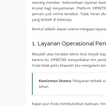
seorang member. Ketersediaan layanan ban
krusial bagi kenyamanan. Platform VIPBE
pemain judi online tersebut. Tidak heran ji
yang terbaik di kelasnya.
Berikut adalah alasan utama mengapa layana
1. Layanan Operasional Pe
Masalah atau kendala teknis bisa terjadi ka
karena itu, VIPBET88 menyediakan tim pend
Anda tidak perlu khawatir jika mengalami ke
Komitmen Utama:
Pelayanan terbaik s
tahun.
Kapan pun Anda membutuhkan bantuan, tim pr