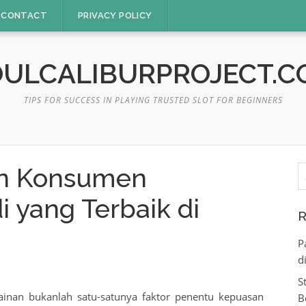
CONTACT
PRIVACY POLICY
OULCALIBURPROJECT.C
TIPS FOR SUCCESS IN PLAYING TRUSTED SLOT FOR BEGINNERS
S
n Konsumen
fo
 yang Terbaik di
R
P
d
S
ainan bukanlah satu-satunya faktor penentu kepuasan
B