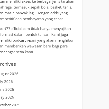
kan memiliki akses ke berbagai jenis taruhan
lahraga, termasuk sepak bola, basket, tenis,
an masih banyak lagi. Dengan odds yang
ompetitif dan pembayaran yang cepat.
port77official.com
tidak hanya menyajikan
nformasi dalam bentuk tulisan. Kami juga
emiliki podcast resmi yang akan menghibur
an memberikan wawasan baru bagi para
endengar setia kami.
rchives
ugust 2026
uly 2026
une 2026
ay 2026
ctober 2025