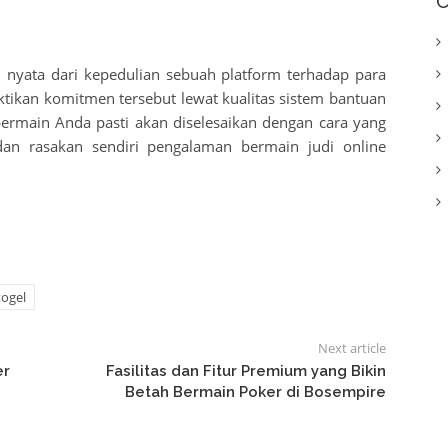
C
nyata dari kepedulian sebuah platform terhadap para
tikan komitmen tersebut lewat kualitas sistem bantuan
bermain Anda pasti akan diselesaikan dengan cara yang
an rasakan sendiri pengalaman bermain judi online
togel
Next article
er
Fasilitas dan Fitur Premium yang Bikin
Betah Bermain Poker di Bosempire