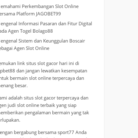
emahami Perkembangan Slot Online
ersama Platform JAGOBET99
engenal Informasi Pasaran dan Fitur Digital
ada Agen Togel Bolago88
engenal Sistem dan Keunggulan Boscair
ebagai Agen Slot Online
emukan link situs
slot gacor hari ini
di
ipbet88 dan jangan lewatkan kesempatan
ntuk bermain slot online terpercaya dan
enang besar.
ami adalah situs slot gacor terpercaya dan
gen judi
slot online terbaik
yang siap
emberikan pengalaman bermain yang tak
erlupakan.
engan bergabung bersama
sport77
Anda