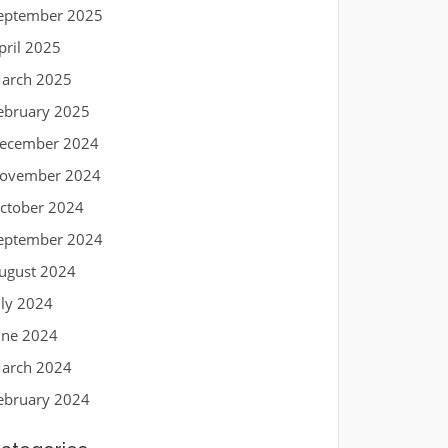
eptember 2025
pril 2025
arch 2025
ebruary 2025
ecember 2024
ovember 2024
ctober 2024
eptember 2024
ugust 2024
uly 2024
une 2024
arch 2024
ebruary 2024