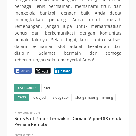
berbagai jenis permainan, memahami fitur, dan
mengelola bankroll dengan baik, Anda dapat
meningkatkan peluang Anda untuk meraih
kemenangan. Jangan lupa untuk memanfaatkan
bonus dan berkomunikasi dengan komunitas
pemain lainnya. Selalu ingat, kunci untuk sukses
dalam permainan slot adalah kesabaran dan
disiplin. Selamat bermain dan semoga
keberuntungan selalu menyertai Anda!
Post
Share
Share
Slot
CATEGORIES
clubjudi
slot gacor
slot gampang menang
TAGS
Previous article
Situs Slot Gacor Terbaik di Domain Vipbet88 untuk
Pemain Pemula
Next article