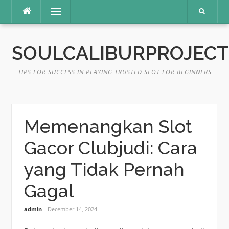
Skip
Menu
to
content
SOULCALIBURPROJECT
TIPS FOR SUCCESS IN PLAYING TRUSTED SLOT FOR BEGINNERS
Memenangkan Slot
Gacor Clubjudi: Cara
yang Tidak Pernah
Gagal
admin
December 14, 2024