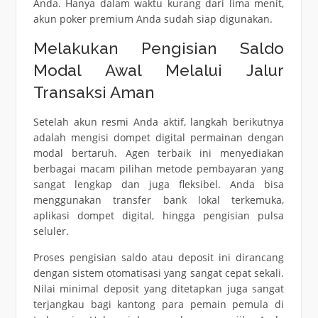
Anda. Hanya dalam waktu kurang dari lima menit,
akun poker premium Anda sudah siap digunakan.
Melakukan Pengisian Saldo
Modal Awal Melalui Jalur
Transaksi Aman
Setelah akun resmi Anda aktif, langkah berikutnya
adalah mengisi dompet digital permainan dengan
modal bertaruh. Agen terbaik ini menyediakan
berbagai macam pilihan metode pembayaran yang
sangat lengkap dan juga fleksibel. Anda bisa
menggunakan transfer bank lokal terkemuka,
aplikasi dompet digital, hingga pengisian pulsa
seluler.
Proses pengisian saldo atau deposit ini dirancang
dengan sistem otomatisasi yang sangat cepat sekali.
Nilai minimal deposit yang ditetapkan juga sangat
terjangkau bagi kantong para pemain pemula di