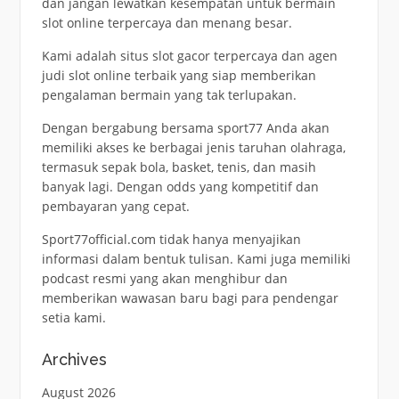
dan jangan lewatkan kesempatan untuk bermain
slot online terpercaya dan menang besar.
Kami adalah situs slot gacor terpercaya dan agen
judi
slot online terbaik
yang siap memberikan
pengalaman bermain yang tak terlupakan.
Dengan bergabung bersama
sport77
Anda akan
memiliki akses ke berbagai jenis taruhan olahraga,
termasuk sepak bola, basket, tenis, dan masih
banyak lagi. Dengan odds yang kompetitif dan
pembayaran yang cepat.
Sport77official.com
tidak hanya menyajikan
informasi dalam bentuk tulisan. Kami juga memiliki
podcast resmi yang akan menghibur dan
memberikan wawasan baru bagi para pendengar
setia kami.
Archives
August 2026