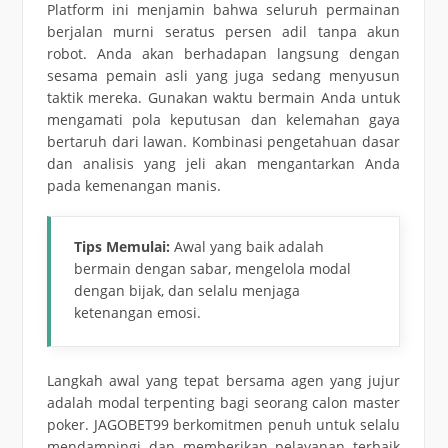
Platform ini menjamin bahwa seluruh permainan
berjalan murni seratus persen adil tanpa akun
robot. Anda akan berhadapan langsung dengan
sesama pemain asli yang juga sedang menyusun
taktik mereka. Gunakan waktu bermain Anda untuk
mengamati pola keputusan dan kelemahan gaya
bertaruh dari lawan. Kombinasi pengetahuan dasar
dan analisis yang jeli akan mengantarkan Anda
pada kemenangan manis.
Tips Memulai:
Awal yang baik adalah
bermain dengan sabar, mengelola modal
dengan bijak, dan selalu menjaga
ketenangan emosi.
Langkah awal yang tepat bersama agen yang jujur
adalah modal terpenting bagi seorang calon master
poker. JAGOBET99 berkomitmen penuh untuk selalu
mendampingi dan memberikan pelayanan terbaik