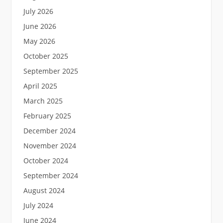
July 2026
June 2026
May 2026
October 2025
September 2025
April 2025
March 2025
February 2025
December 2024
November 2024
October 2024
September 2024
August 2024
July 2024
June 2024