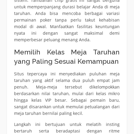
sistem. Tambahan chip gratis ini sangat berguna
untuk memperpanjang durasi belajar Anda di meja
taruhan. Anda bisa mencoba berbagai variasi
permainan poker tanpa perlu takut kehabisan
modal di awal. Manfaatkan fasilitas keuntungan
nyata ini dengan sangat maksimal demi
memperbesar peluang menang Anda.
Memilih Kelas Meja Taruhan
yang Paling Sesuai Kemampuan
Situs tepercaya ini menyediakan puluhan meja
taruhan yang aktif selama dua puluh empat jam
penuh. Meja-meja tersebut dikelompokkan
berdasarkan nilai taruhan, mulai dari kelas mikro
hingga kelas VIP besar. Sebagai pemain baru,
sangat disarankan untuk memulai petualangan dari
meja taruhan bernilai paling kecil.
Langkah ini bertujuan untuk melatih insting
bertaruh serta beradaptasi dengan ritme