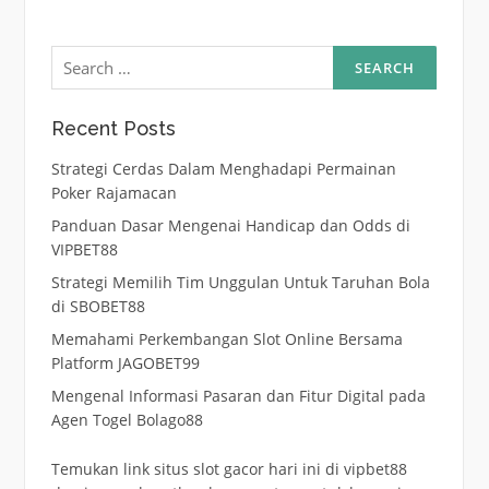
Search
for:
Recent Posts
Strategi Cerdas Dalam Menghadapi Permainan
Poker Rajamacan
Panduan Dasar Mengenai Handicap dan Odds di
VIPBET88
Strategi Memilih Tim Unggulan Untuk Taruhan Bola
di SBOBET88
Memahami Perkembangan Slot Online Bersama
Platform JAGOBET99
Mengenal Informasi Pasaran dan Fitur Digital pada
Agen Togel Bolago88
Temukan link situs
slot gacor hari ini
di vipbet88