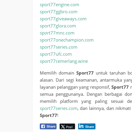
sport77engine.com
sport77ggbro.com
sport77giveaways.com
sport77glora.com
sport77mnc.com
sport77onechampion.com
sport77series.com
sport77ufc.com
sport77cemerlang.wine
Memilih domain
Sport77
untuk taruhan bol
alasan. Dari segi keamanan, antarmuka yan
layanan pelanggan yang responsif,
Sport77
m
semua penggunanya. Dengan berbagai dom
memilih platform yang paling sesuai de
sport77series.com
, dan lainnya, dan nikmat
Sport77
!
Post
Share
Share