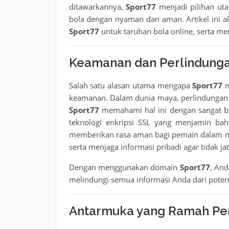
ditawarkannya,
Sport77
menjadi pilihan ut
bola dengan nyaman dan aman. Artikel ini
Sport77
untuk taruhan bola online, serta me
Keamanan dan Perlindunga
Salah satu alasan utama mengapa
Sport77
m
keamanan. Dalam dunia maya, perlindungan d
Sport77
memahami hal ini dengan sangat bai
teknologi enkripsi SSL yang menjamin ba
memberikan rasa aman bagi pemain dalam mel
serta menjaga informasi pribadi agar tidak ja
Dengan menggunakan domain
Sport77
, And
melindungi semua informasi Anda dari poten
Antarmuka yang Ramah P