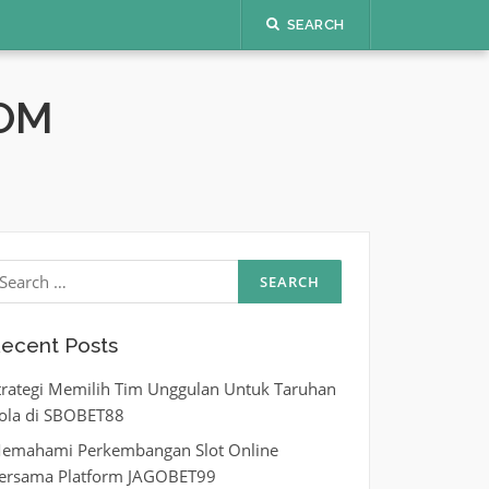
SEARCH
OM
earch
r:
ecent Posts
trategi Memilih Tim Unggulan Untuk Taruhan
ola di SBOBET88
emahami Perkembangan Slot Online
ersama Platform JAGOBET99