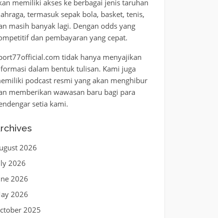
kan memiliki akses ke berbagai jenis taruhan
lahraga, termasuk sepak bola, basket, tenis,
an masih banyak lagi. Dengan odds yang
ompetitif dan pembayaran yang cepat.
port77official.com
tidak hanya menyajikan
nformasi dalam bentuk tulisan. Kami juga
emiliki podcast resmi yang akan menghibur
an memberikan wawasan baru bagi para
endengar setia kami.
rchives
ugust 2026
uly 2026
une 2026
ay 2026
ctober 2025