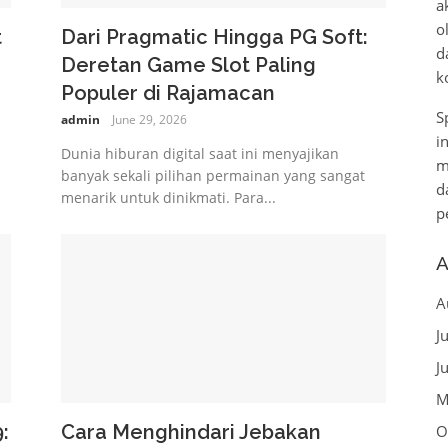
a
o
t
Dari Pragmatic Hingga PG Soft:
d
Deretan Game Slot Paling
k
Populer di Rajamacan
S
admin
June 29, 2026
i
Dunia hiburan digital saat ini menyajikan
m
banyak sekali pilihan permainan yang sangat
d
menarik untuk dinikmati. Para...
p
A
A
J
J
M
:
Cara Menghindari Jebakan
O