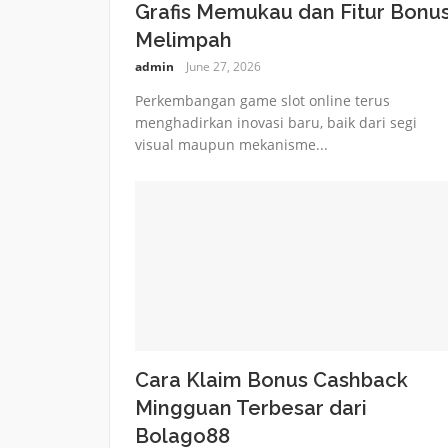
Grafis Memukau dan Fitur Bonu
Melimpah
admin
June 27, 2026
Perkembangan game slot online terus
menghadirkan inovasi baru, baik dari segi
visual maupun mekanisme...
Cara Klaim Bonus Cashback
Mingguan Terbesar dari
Bolago88