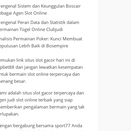
engenal Sistem dan Keunggulan Boscair
ebagai Agen Slot Online
engenal Peran Data dan Statistik dalam
ermainan Togel Online Clubjudi
nalisis Permainan Poker: Kunci Membuat
eputusan Lebih Baik di Bosempire
emukan link situs
slot gacor hari ini
di
ipbet88 dan jangan lewatkan kesempatan
ntuk bermain slot online terpercaya dan
enang besar.
ami adalah situs slot gacor terpercaya dan
gen judi
slot online terbaik
yang siap
emberikan pengalaman bermain yang tak
erlupakan.
engan bergabung bersama
sport77
Anda