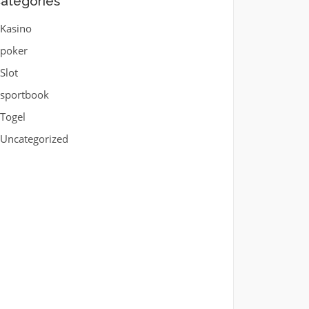
ategories
Kasino
poker
Slot
sportbook
Togel
Uncategorized