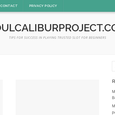
CONTACT
PRIVACY POLICY
OULCALIBURPROJECT.C
TIPS FOR SUCCESS IN PLAYING TRUSTED SLOT FOR BEGINNERS
S
fo
R
M
B
M
p