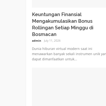
Keuntungan Finansial
Mengakumulasikan Bonus
Rollingan Setiap Minggu di
Bosmacan
admin
July 11, 2026
Dunia hiburan virtual modern saat ini
menawarkan banyak sekali instrumen unik ya
dapat dimanfaatkan untuk...