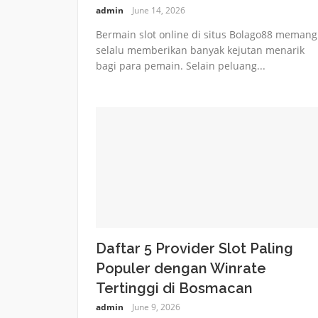
admin
June 14, 2026
Bermain slot online di situs Bolago88 memang
selalu memberikan banyak kejutan menarik
bagi para pemain. Selain peluang...
Daftar 5 Provider Slot Paling
Populer dengan Winrate
Tertinggi di Bosmacan
admin
June 9, 2026