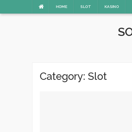
Skip
HOME
SLOT
KASINO
to
content
S
Category:
Slot