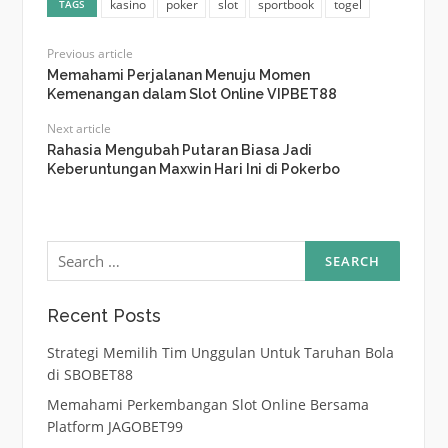
kasino
poker
slot
sportbook
togel
TAGS
Previous article
Memahami Perjalanan Menuju Momen
Kemenangan dalam Slot Online VIPBET88
Next article
Rahasia Mengubah Putaran Biasa Jadi
Keberuntungan Maxwin Hari Ini di Pokerbo
Search
for:
Recent Posts
Strategi Memilih Tim Unggulan Untuk Taruhan Bola
di SBOBET88
Memahami Perkembangan Slot Online Bersama
Platform JAGOBET99