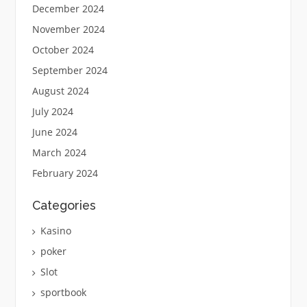
December 2024
November 2024
October 2024
September 2024
August 2024
July 2024
June 2024
March 2024
February 2024
Categories
Kasino
poker
Slot
sportbook