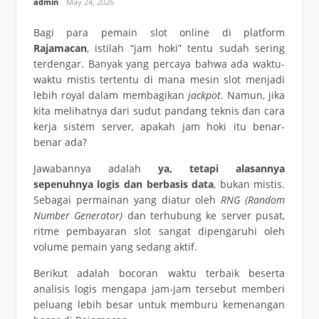
admin
May 24, 2026
Bagi para pemain slot online di platform
Rajamacan
, istilah “jam hoki” tentu sudah sering
terdengar. Banyak yang percaya bahwa ada waktu-
waktu mistis tertentu di mana mesin slot menjadi
lebih royal dalam membagikan
jackpot
. Namun, jika
kita melihatnya dari sudut pandang teknis dan cara
kerja sistem server, apakah jam hoki itu benar-
benar ada?
Jawabannya adalah
ya, tetapi alasannya
sepenuhnya logis dan berbasis data
, bukan mistis.
Sebagai permainan yang diatur oleh
RNG (Random
Number Generator)
dan terhubung ke server pusat,
ritme pembayaran slot sangat dipengaruhi oleh
volume pemain yang sedang aktif.
Berikut adalah bocoran waktu terbaik beserta
analisis logis mengapa jam-jam tersebut memberi
peluang lebih besar untuk memburu kemenangan