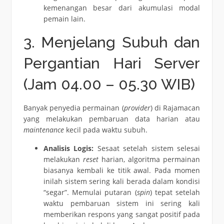
kemenangan besar dari akumulasi modal
pemain lain.
3. Menjelang Subuh dan
Pergantian Hari Server
(Jam 04.00 – 05.30 WIB)
Banyak penyedia permainan (
provider
) di Rajamacan
yang melakukan pembaruan data harian atau
maintenance
kecil pada waktu subuh.
Analisis Logis:
Sesaat setelah sistem selesai
melakukan
reset
harian, algoritma permainan
biasanya kembali ke titik awal. Pada momen
inilah sistem sering kali berada dalam kondisi
“segar”. Memulai putaran (
spin
) tepat setelah
waktu pembaruan sistem ini sering kali
memberikan respons yang sangat positif pada