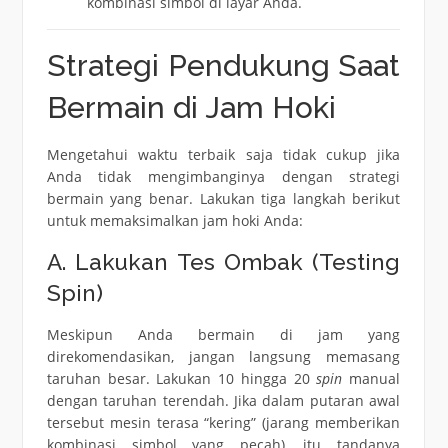
kombinasi simbol di layar Anda.
Strategi Pendukung Saat
Bermain di Jam Hoki
Mengetahui waktu terbaik saja tidak cukup jika
Anda tidak mengimbanginya dengan strategi
bermain yang benar. Lakukan tiga langkah berikut
untuk memaksimalkan jam hoki Anda:
A. Lakukan Tes Ombak (Testing
Spin)
Meskipun Anda bermain di jam yang
direkomendasikan, jangan langsung memasang
taruhan besar. Lakukan 10 hingga 20
spin
manual
dengan taruhan terendah. Jika dalam putaran awal
tersebut mesin terasa “kering” (jarang memberikan
kombinasi simbol yang pecah), itu tandanya